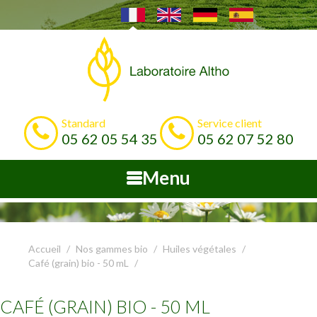
Standard
Service client
05 62 05 54 35
05 62 07 52 80
Menu
Accueil
Nos gammes bio
Huiles végétales
Café (grain) bio - 50 mL
CAFÉ (GRAIN) BIO - 50 ML